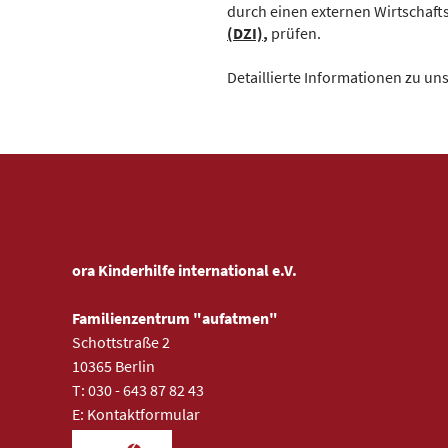
durch einen externen Wirtschaf
(DZI)
,
prüfen.
Detaillierte Informationen zu un
ora Kinderhilfe international e.V.
Familienzentrum "aufatmen"
Schottstraße 2
10365 Berlin
T: 030 - 643 87 82 43
E:
Kontaktformular
öffnet in einem neuen Fenster