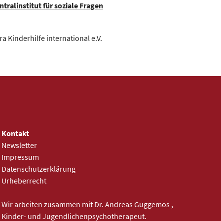
tralinstitut für soziale Fragen
ra Kinderhilfe international e.V.
Kontakt
Newsletter
Impressum
Datenschutzerklärung
Urheberrecht
Wir arbeiten zusammen mit
Dr. Andreas Guggemos
öffnet in eine
,
Kinder- und Jugendlichenpsychotherapeut.